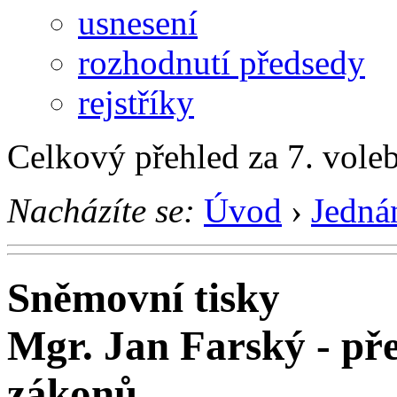
usnesení
rozhodnutí předsedy
rejstříky
Celkový přehled za 7. vole
Nacházíte se:
Úvod
›
Jedná
Sněmovní tisky
Mgr. Jan Farský - př
zákonů