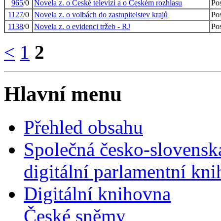
965
/0
Novela z. o České televizi a o Českém rozhlasu
Po
1127
/0
Novela z. o volbách do zastupitelstev krajů
Po
1138
/0
Novela z. o evidenci tržeb - RJ
Po
<
1
2
Hlavní menu
Přehled obsahu
Společná česko-slovensk
digitální parlamentní kn
Digitální knihovna
České sněmy