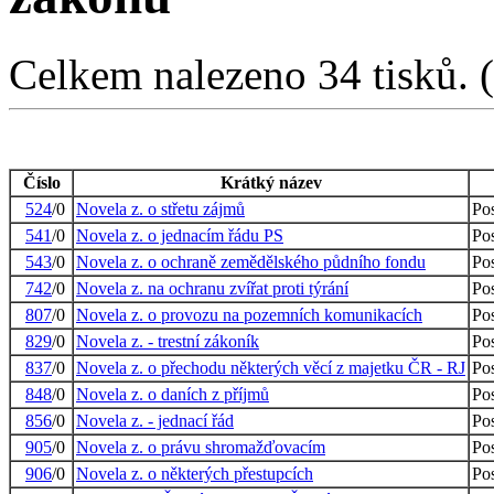
Celkem nalezeno 34 tisků. (2
Číslo
Krátký název
524
/0
Novela z. o střetu zájmů
Po
541
/0
Novela z. o jednacím řádu PS
Po
543
/0
Novela z. o ochraně zemědělského půdního fondu
Po
742
/0
Novela z. na ochranu zvířat proti týrání
Po
807
/0
Novela z. o provozu na pozemních komunikacích
Po
829
/0
Novela z. - trestní zákoník
Po
837
/0
Novela z. o přechodu některých věcí z majetku ČR - RJ
Po
848
/0
Novela z. o daních z příjmů
Po
856
/0
Novela z. - jednací řád
Po
905
/0
Novela z. o právu shromažďovacím
Po
906
/0
Novela z. o některých přestupcích
Po