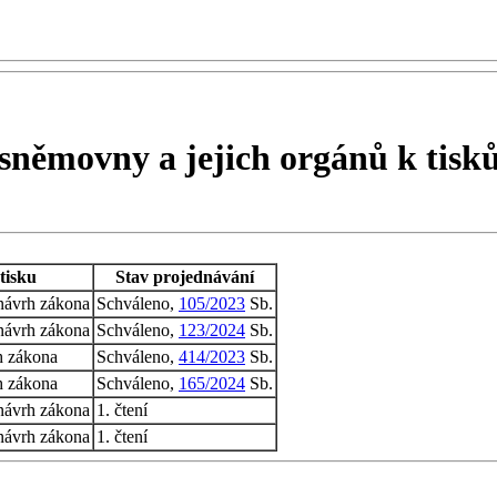
sněmovny a jejich orgánů k tis
tisku
Stav projednávání
návrh zákona
Schváleno,
105/2023
Sb.
návrh zákona
Schváleno,
123/2024
Sb.
h zákona
Schváleno,
414/2023
Sb.
h zákona
Schváleno,
165/2024
Sb.
návrh zákona
1. čtení
návrh zákona
1. čtení