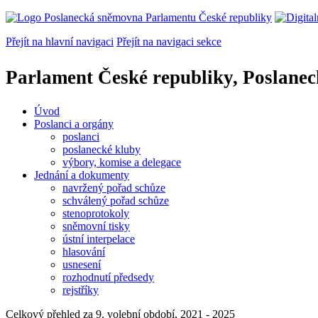
Přejít na hlavní navigaci
Přejít na navigaci sekce
Parlament České republiky, Poslane
Úvod
Poslanci a orgány
poslanci
poslanecké kluby
výbory, komise a delegace
Jednání a dokumenty
navržený pořad schůze
schválený pořad schůze
stenoprotokoly
sněmovní tisky
ústní interpelace
hlasování
usnesení
rozhodnutí předsedy
rejstříky
Celkový přehled za 9. volební období, 2021 - 2025