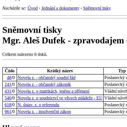
Nacházíte se:
Úvod
›
Jednání a dokumenty
›
Sněmovní tisky
Sněmovní tisky
Mgr. Aleš Dufek - zpravodajem 
Celkem nalezeno 6 tisků.
Číslo
Krátký název
Typ 
48
/0
Novela z. - občanský soudní řád
Poslanecký 
241
/0
Novela z. - občanský zákoník
Poslanecký 
431
/0
Novela z. o matrikách, jménu a příjmení
Vládní návr
540
/0
Novela z. o soudnictví ve věcech mládeže - EU
Vládní návr
618
/0
N. ústav. z. o referendu
Poslanecký 
961
/0
Novela z. - insolvenční zákon
Poslanecký 