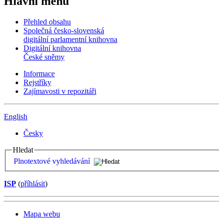
Hlavní menu
Přehled obsahu
Společná česko-slovenská
digitální parlamentní knihovna
Digitální knihovna
České sněmy
Informace
Rejstříky
Zajímavosti v repozitáři
English
Česky
Hledat
Plnotextové vyhledávání
ISP
(
příhlásit
)
Mapa webu