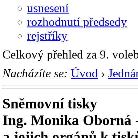
usnesení
rozhodnutí předsedy
rejstříky
Celkový přehled za 9. vole
Nacházíte se:
Úvod
›
Jedná
Sněmovní tisky
Ing. Monika Oborná 
a jejich orgánů k tis