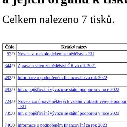
Celkem nalezeno 7 tisků.
Číslo
Krátký název
57
/0
Novela z. o ekologickém zemědělství - EU
344
/0
Zpráva o stavu zemědělství ČR za rok 2021
492
/0
Informace o podpořeném financování za rok 2022
493
/0
Inf. o pojišťování vývozu se státní podporou v roce 2022
724
/0
Novela z.o úpravě některých vztahů v oblasti veřejné podpor
- EU
735
/0
Inf. o pojišťování vývozu se státní podporou v roce 2023
746
/0
Informace o podpořeném financování za rok 2023