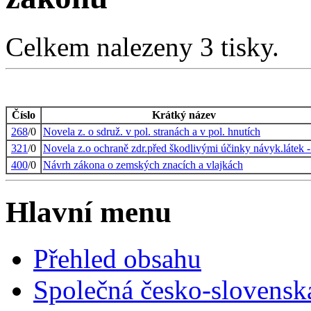
Celkem nalezeny 3 tisky.
Číslo
Krátký název
268
/0
Novela z. o sdruž. v pol. stranách a v pol. hnutích
321
/0
Novela z.o ochraně zdr.před škodlivými účinky návyk.látek 
400
/0
Návrh zákona o zemských znacích a vlajkách
Hlavní menu
Přehled obsahu
Společná česko-slovensk