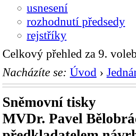
usnesení
rozhodnutí předsedy
rejstříky
Celkový přehled za 9. vole
Nacházíte se:
Úvod
›
Jedná
Sněmovní tisky
MVDr. Pavel Bělobrá
předkladatelem návr