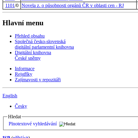
1101
/0
Novela z. o působnosti orgánů ČR v oblasti cen - RJ
Hlavní menu
Přehled obsahu
Společná česko-slovenská
digitální parlamentní knihovna
Digitální knihovna
České sněmy
Informace
Rejstříky
Zajímavosti v repozitáři
English
Česky
Hledat
Plnotextové vyhledávání
ISP
(
příhlásit
)