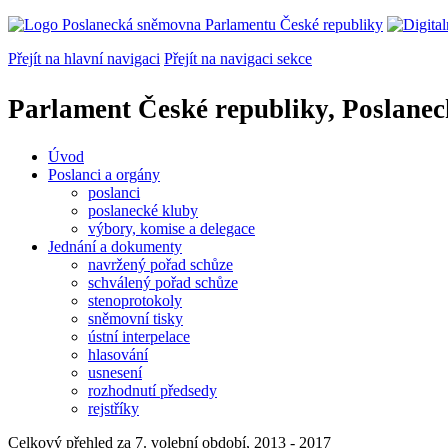
Přejít na hlavní navigaci
Přejít na navigaci sekce
Parlament České republiky, Poslane
Úvod
Poslanci a orgány
poslanci
poslanecké kluby
výbory, komise a delegace
Jednání a dokumenty
navržený pořad schůze
schválený pořad schůze
stenoprotokoly
sněmovní tisky
ústní interpelace
hlasování
usnesení
rozhodnutí předsedy
rejstříky
Celkový přehled za 7. volební období, 2013 - 2017