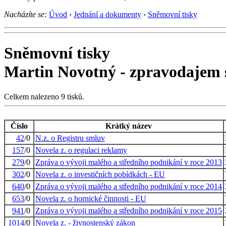
Nacházíte se:
Úvod
›
Jednání a dokumenty
›
Sněmovní tisky
Sněmovní tisky
Martin Novotný - zpravodajem 
Celkem nalezeno 9 tisků.
Číslo
Krátký název
42
/0
N.z. o Registru smluv
157
/0
Novela z. o regulaci reklamy
279
/0
Zpráva o vývoji malého a středního podnikání v roce 2013
302
/0
Novela z. o investičních pobídkách - EU
640
/0
Zpráva o vývoji malého a středního podnikání v roce 2014
653
/0
Novela z. o hornické činnosti - EU
941
/0
Zpráva o vývoji malého a středního podnikání v roce 2015
1014
/0
Novela z. - živnostenský zákon