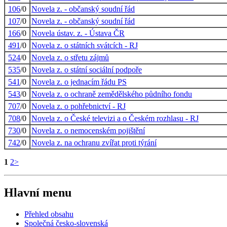
106
/0
Novela z. - občanský soudní řád
107
/0
Novela z. - občanský soudní řád
166
/0
Novela ústav. z. - Ústava ČR
491
/0
Novela z. o státních svátcích - RJ
524
/0
Novela z. o střetu zájmů
535
/0
Novela z. o státní sociální podpoře
541
/0
Novela z. o jednacím řádu PS
543
/0
Novela z. o ochraně zemědělského půdního fondu
707
/0
Novela z. o pohřebnictví - RJ
708
/0
Novela z. o České televizi a o Českém rozhlasu - RJ
730
/0
Novela z. o nemocenském pojištění
742
/0
Novela z. na ochranu zvířat proti týrání
1
2
>
Hlavní menu
Přehled obsahu
Společná česko-slovenská