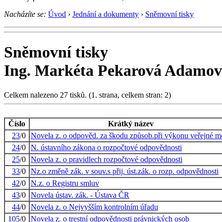
Nacházíte se:
Úvod
›
Jednání a dokumenty
›
Sněmovní tisky
Sněmovní tisky
Ing. Markéta Pekarová Adamov
Celkem nalezeno 27 tisků. (1. strana, celkem stran: 2)
Číslo
Krátký název
23
/0
Novela z. o odpověd. za škodu způsob.při výkonu veřejné m
24
/0
N. ústavního zákona o rozpočtové odpovědnosti
25
/0
Novela z. o pravidlech rozpočtové odpovědnosti
33
/0
Nz.o změně zák. v souv.s přij. úst.zák. o rozp. odpovědnosti
42
/0
N.z. o Registru smluv
43
/0
Novela ústav. zák. - Ústava ČR
44
/0
Novela z. o Nejvyšším kontrolním úřadu
105
/0
Novela z. o trestní odpovědnosti právnických osob