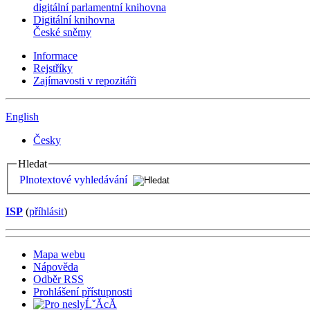
digitální parlamentní knihovna
Digitální knihovna
České sněmy
Informace
Rejstříky
Zajímavosti v repozitáři
English
Česky
Hledat
Plnotextové vyhledávání
ISP
(
příhlásit
)
Mapa webu
Nápověda
Odběr RSS
Prohlášení přístupnosti