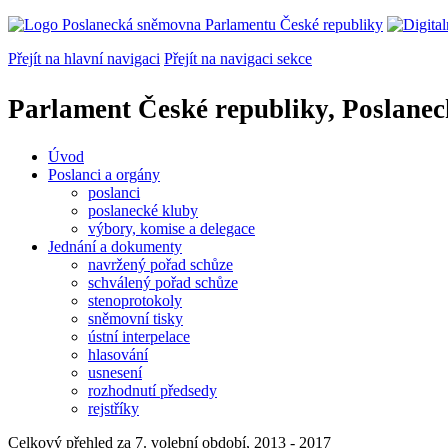
Přejít na hlavní navigaci
Přejít na navigaci sekce
Parlament České republiky, Poslane
Úvod
Poslanci a orgány
poslanci
poslanecké kluby
výbory, komise a delegace
Jednání a dokumenty
navržený pořad schůze
schválený pořad schůze
stenoprotokoly
sněmovní tisky
ústní interpelace
hlasování
usnesení
rozhodnutí předsedy
rejstříky
Celkový přehled za 7. volební období, 2013 - 2017