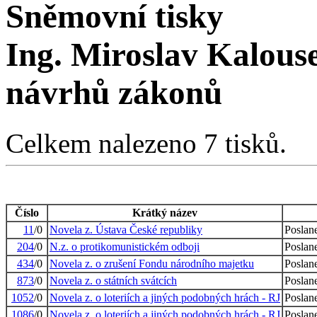
Sněmovní tisky
Ing. Miroslav Kalous
návrhů zákonů
Celkem nalezeno 7 tisků.
Číslo
Krátký název
11
/0
Novela z. Ústava České republiky
Poslan
204
/0
N.z. o protikomunistickém odboji
Poslan
434
/0
Novela z. o zrušení Fondu národního majetku
Poslan
873
/0
Novela z. o státních svátcích
Poslan
1052
/0
Novela z. o loteriích a jiných podobných hrách - RJ
Poslan
1086
/0
Novela z. o loteriích a jiných podobných hrách - RJ
Poslan