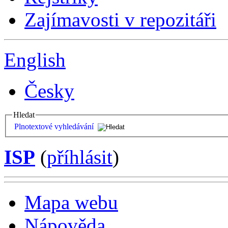
Zajímavosti v repozitáři
English
Česky
Hledat
Plnotextové vyhledávání
ISP
(
příhlásit
)
Mapa webu
Nápověda