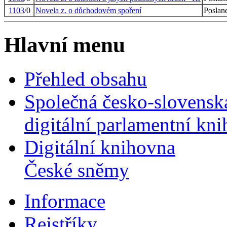
1103
/0
Novela z. o důchodovém spoření
Poslan
Hlavní menu
Přehled obsahu
Společná česko-slovensk
digitální parlamentní kn
Digitální knihovna
České sněmy
Informace
Rejstříky