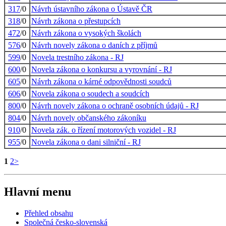
317
/0
Návrh ústavního zákona o Ústavě ČR
318
/0
Návrh zákona o přestupcích
472
/0
Návrh zákona o vysokých školách
576
/0
Návrh novely zákona o daních z příjmů
599
/0
Novela trestního zákona - RJ
600
/0
Novela zákona o konkursu a vyrovnání - RJ
605
/0
Návrh zákona o kárné odpovědnosti soudců
606
/0
Novela zákona o soudech a soudcích
800
/0
Návrh novely zákona o ochraně osobních údajů - RJ
804
/0
Návrh novely občanského zákoníku
910
/0
Novela zák. o řízení motorových vozidel - RJ
955
/0
Novela zákona o dani silniční - RJ
1
2
>
Hlavní menu
Přehled obsahu
Společná česko-slovenská