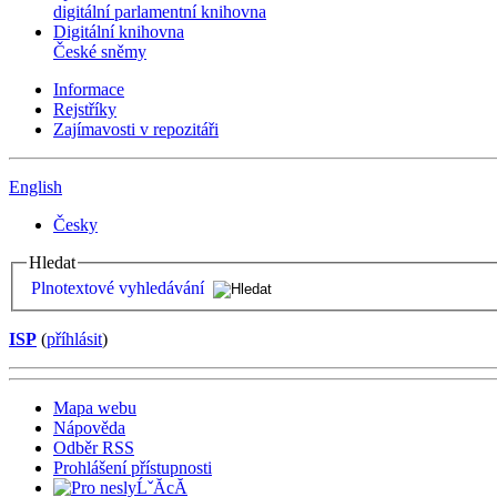
digitální parlamentní knihovna
Digitální knihovna
České sněmy
Informace
Rejstříky
Zajímavosti v repozitáři
English
Česky
Hledat
Plnotextové vyhledávání
ISP
(
příhlásit
)
Mapa webu
Nápověda
Odběr RSS
Prohlášení přístupnosti