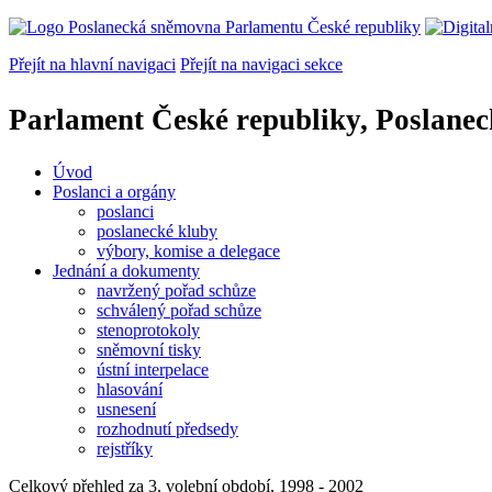
Přejít na hlavní navigaci
Přejít na navigaci sekce
Parlament České republiky, Poslane
Úvod
Poslanci a orgány
poslanci
poslanecké kluby
výbory, komise a delegace
Jednání a dokumenty
navržený pořad schůze
schválený pořad schůze
stenoprotokoly
sněmovní tisky
ústní interpelace
hlasování
usnesení
rozhodnutí předsedy
rejstříky
Celkový přehled za 3. volební období, 1998 - 2002