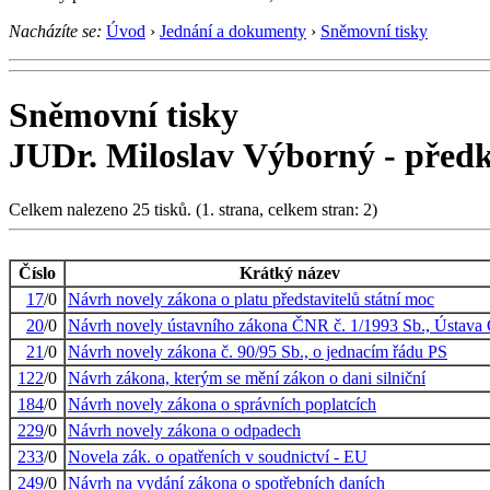
Nacházíte se:
Úvod
›
Jednání a dokumenty
›
Sněmovní tisky
Sněmovní tisky
JUDr. Miloslav Výborný - před
Celkem nalezeno 25 tisků. (1. strana, celkem stran: 2)
Číslo
Krátký název
17
/0
Návrh novely zákona o platu představitelů státní moc
20
/0
Návrh novely ústavního zákona ČNR č. 1/1993 Sb., Ústava
21
/0
Návrh novely zákona č. 90/95 Sb., o jednacím řádu PS
122
/0
Návrh zákona, kterým se mění zákon o dani silniční
184
/0
Návrh novely zákona o správních poplatcích
229
/0
Návrh novely zákona o odpadech
233
/0
Novela zák. o opatřeních v soudnictví - EU
249
/0
Návrh na vydání zákona o spotřebních daních