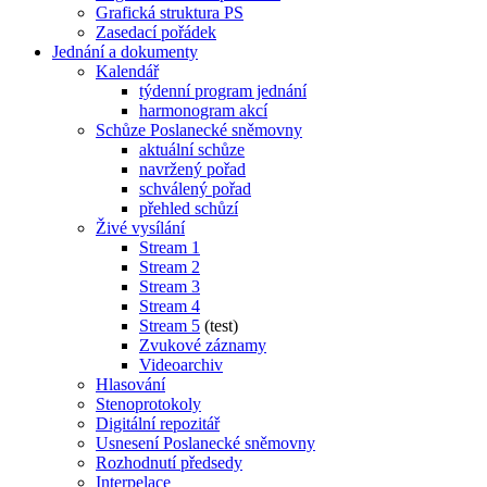
Grafická struktura PS
Zasedací pořádek
Jednání a dokumenty
Kalendář
týdenní program jednání
harmonogram akcí
Schůze Poslanecké sněmovny
aktuální schůze
navržený pořad
schválený pořad
přehled schůzí
Živé vysílání
Stream 1
Stream 2
Stream 3
Stream 4
Stream 5
(test)
Zvukové záznamy
Videoarchiv
Hlasování
Stenoprotokoly
Digitální repozitář
Usnesení Poslanecké sněmovny
Rozhodnutí předsedy
Interpelace