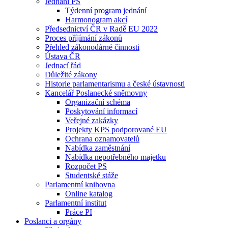
Jednání PS
Týdenní program jednání
Harmonogram akcí
Předsednictví ČR v Radě EU 2022
Proces příjímání zákonů
Přehled zákonodárné činnosti
Ústava ČR
Jednací řád
Důležité zákony
Historie parlamentarismu a české ústavnosti
Kancelář Poslanecké sněmovny
Organizační schéma
Poskytování informací
Veřejné zakázky
Projekty KPS podporované EU
Ochrana oznamovatelů
Nabídka zaměstnání
Nabídka nepotřebného majetku
Rozpočet PS
Studentské stáže
Parlamentní knihovna
Online katalog
Parlamentní institut
Práce PI
Poslanci a orgány