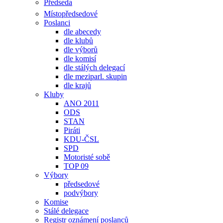
Předseda
Místopředsedové
Poslanci
dle abecedy
dle klubů
dle výborů
dle komisí
dle stálých delegací
dle meziparl. skupin
dle krajů
Kluby
ANO 2011
ODS
STAN
Piráti
KDU-ČSL
SPD
Motoristé sobě
TOP 09
Výbory
předsedové
podvýbory
Komise
Stálé delegace
Registr oznámení poslanců