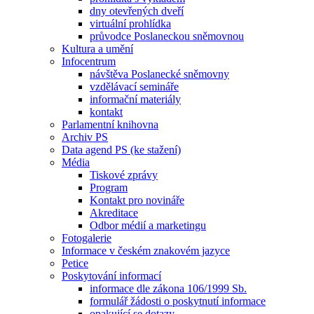
dny otevřených dveří
virtuální prohlídka
průvodce Poslaneckou sněmovnou
Kultura a umění
Infocentrum
návštěva Poslanecké sněmovny
vzdělávací semináře
informační materiály
kontakt
Parlamentní knihovna
Archiv PS
Data agend PS (ke stažení)
Média
Tiskové zprávy
Program
Kontakt pro novináře
Akreditace
Odbor médií a marketingu
Fotogalerie
Informace v českém znakovém jazyce
Petice
Poskytování informací
informace dle zákona 106/1999 Sb.
formulář žádosti o poskytnutí informace
opakující se dotazy