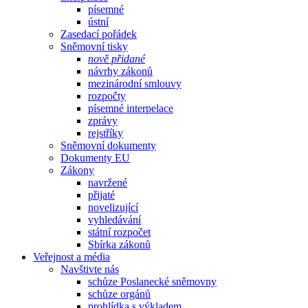
písemné
ústní
Zasedací pořádek
Sněmovní tisky
nově přidané
návrhy zákonů
mezinárodní smlouvy
rozpočty
písemné interpelace
zprávy
rejstříky
Sněmovní dokumenty
Dokumenty EU
Zákony
navržené
přijaté
novelizující
vyhledávání
státní rozpočet
Sbírka zákonů
Veřejnost a média
Navštivte nás
schůze Poslanecké sněmovny
schůze orgánů
prohlídka s výkladem