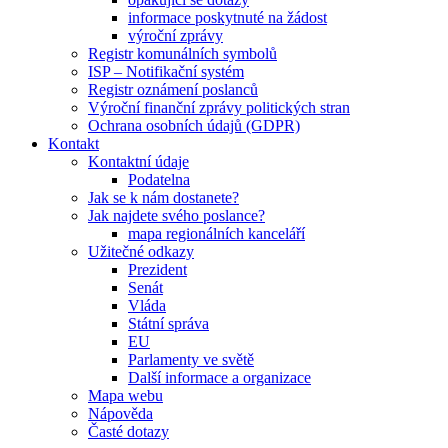
informace poskytnuté na žádost
výroční zprávy
Registr komunálních symbolů
ISP – Notifikační systém
Registr oznámení poslanců
Výroční finanční zprávy politických stran
Ochrana osobních údajů (GDPR)
Kontakt
Kontaktní údaje
Podatelna
Jak se k nám dostanete?
Jak najdete svého poslance?
mapa regionálních kanceláří
Užitečné odkazy
Prezident
Senát
Vláda
Státní správa
EU
Parlamenty ve světě
Další informace a organizace
Mapa webu
Nápověda
Časté dotazy