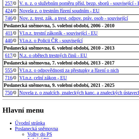
257
/0
V. n. z. o služebním poměru přísl. bezp. sborů - související -
424
/0
Novela z. o trestním řízení soudním - EU
746
/0
Nov. z. trest. zák. a trest. odpov. práv. osob - související
Poslanecká sněmovna, 5. volební období, 2006 - 2010
411
/0
Vl.n.z. trestní zákoník - související - EU
440
/0
Vl.n.z. o Policii ČR - související
Poslanecká sněmovna, 6. volební období, 2010 - 2013
617
/0
N.z. o obětech trestných činů - EU
Poslanecká sněmovna, 7. volební období, 2013 - 2017
555
/0
Vl.n.z. o odpovědnosti za přestupky a řízení o nich
716
/0
Vl.n.z. celní zákon - EU
Poslanecká sněmovna, 9. volební období, 2021 - 2025
750
/0
Novela z. o znalcích, znaleckých kanc. a znaleckých ústavec
Hlavní menu
Úvodní stránka
Poslanecká sněmovna
Volby do PS