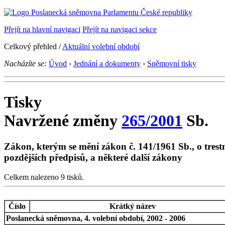
Přejít na hlavní navigaci
Přejít na navigaci sekce
Celkový přehled /
Aktuální volební období
Nacházíte se:
Úvod
›
Jednání a dokumenty
›
Sněmovní tisky
Tisky
Navržené změny
265/2001
Sb.
Zákon, kterým se mění zákon č. 141/1961 Sb., o trestní
pozdějších předpisů, a některé další zákony
Celkem nalezeno 9 tisků.
Číslo
Krátký název
Poslanecká sněmovna, 4. volební období, 2002 - 2006