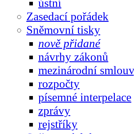
ústní
Zasedací pořádek
Sněmovní tisky
nově přidané
návrhy zákonů
mezinárodní smlou
rozpočty
písemné interpelace
zprávy
rejstříky