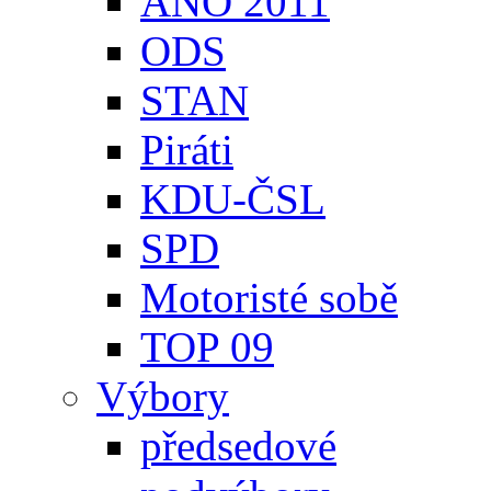
ANO 2011
ODS
STAN
Piráti
KDU-ČSL
SPD
Motoristé sobě
TOP 09
Výbory
předsedové