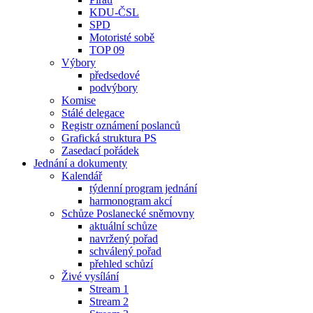
KDU-ČSL
SPD
Motoristé sobě
TOP 09
Výbory
předsedové
podvýbory
Komise
Stálé delegace
Registr oznámení poslanců
Grafická struktura PS
Zasedací pořádek
Jednání a dokumenty
Kalendář
týdenní program jednání
harmonogram akcí
Schůze Poslanecké sněmovny
aktuální schůze
navržený pořad
schválený pořad
přehled schůzí
Živé vysílání
Stream 1
Stream 2