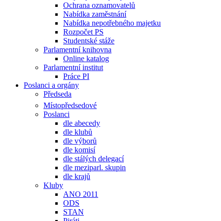
Ochrana oznamovatelů
Nabídka zaměstnání
Nabídka nepotřebného majetku
Rozpočet PS
Studentské stáže
Parlamentní knihovna
Online katalog
Parlamentní institut
Práce PI
Poslanci a orgány
Předseda
Místopředsedové
Poslanci
dle abecedy
dle klubů
dle výborů
dle komisí
dle stálých delegací
dle meziparl. skupin
dle krajů
Kluby
ANO 2011
ODS
STAN
Piráti