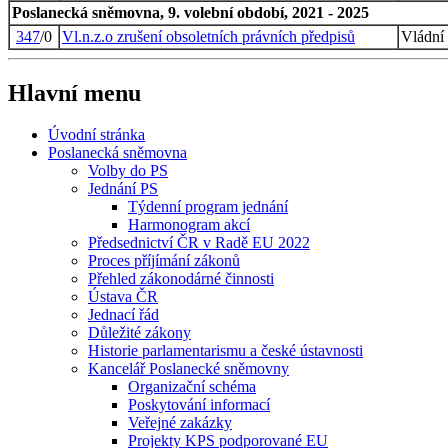
Poslanecká sněmovna, 9. volební období, 2021 - 2025
347
/0
Vl.n.z.o zrušení obsoletních právních předpisů
Vládní
Hlavní menu
Úvodní stránka
Poslanecká sněmovna
Volby do PS
Jednání PS
Týdenní program jednání
Harmonogram akcí
Předsednictví ČR v Radě EU 2022
Proces příjímání zákonů
Přehled zákonodárné činnosti
Ústava ČR
Jednací řád
Důležité zákony
Historie parlamentarismu a české ústavnosti
Kancelář Poslanecké sněmovny
Organizační schéma
Poskytování informací
Veřejné zakázky
Projekty KPS podporované EU