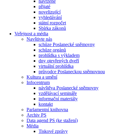
navržené
přijaté
novelizující
vyhledávání
státní rozpočet
Sbírka zákonů
Veřejnost a média
Navštivte nás
schůze Poslanecké sněmovny
schůze orgánů
prohlídka s výkladem
dny otevřených dveří
virtuální prohlídka
průvodce Poslaneckou sněmovnou
Kultura a umění
Infocentrum
návštěva Poslanecké sněmovny
vzdělávací semináře
informační materiály
kontakt
Parlamentní knihovna
Archiv PS
Data agend PS (ke stažení)
Média
Tiskové zprávy