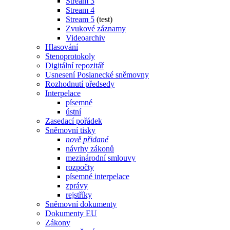
Stream 3
Stream 4
Stream 5
(test)
Zvukové záznamy
Videoarchiv
Hlasování
Stenoprotokoly
Digitální repozitář
Usnesení Poslanecké sněmovny
Rozhodnutí předsedy
Interpelace
písemné
ústní
Zasedací pořádek
Sněmovní tisky
nově přidané
návrhy zákonů
mezinárodní smlouvy
rozpočty
písemné interpelace
zprávy
rejstříky
Sněmovní dokumenty
Dokumenty EU
Zákony