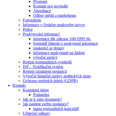
Program
Kontakt pro novináře
Akreditace
Odbor médií a marketingu
Fotogalerie
Informace v českém znakovém jazyce
Petice
Poskytování informací
informace dle zákona 106/1999 Sb.
formulář žádosti o poskytnutí informace
opakující se dotazy
informace poskytnuté na žádost
výroční zprávy
Registr komunálních symbolů
ISP – Notifikační systém
Registr oznámení poslanců
Výroční finanční zprávy politických stran
Ochrana osobních údajů (GDPR)
Kontakt
Kontaktní údaje
Podatelna
Jak se k nám dostanete?
Jak najdete svého poslance?
mapa regionálních kanceláří
Užitečné odkazy