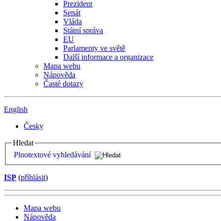
Prezident
Senát
Vláda
Státní správa
EU
Parlamenty ve světě
Další informace a organizace
Mapa webu
Nápověda
Časté dotazy
English
Česky
Hledat
Plnotextové vyhledávání
ISP
(
příhlásit
)
Mapa webu
Nápověda