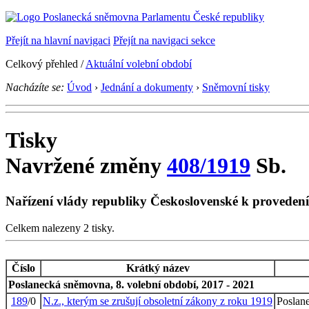
Přejít na hlavní navigaci
Přejít na navigaci sekce
Celkový přehled /
Aktuální volební období
Nacházíte se:
Úvod
›
Jednání a dokumenty
›
Sněmovní tisky
Tisky
Navržené změny
408/1919
Sb.
Nařízení vlády republiky Československé k provedení z
Celkem nalezeny 2 tisky.
Číslo
Krátký název
Poslanecká sněmovna, 8. volební období, 2017 - 2021
189
/0
N.z., kterým se zrušují obsoletní zákony z roku 1919
Poslan