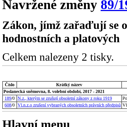
Navržené změny
89/1
Zákon, jímž zařaďují se o
hodnostních a platových
Celkem nalezeny 2 tisky.
Číslo
Krátký název
Poslanecká sněmovna, 8. volební období, 2017 - 2021
189
/0
N.z., kterým se zrušují obsoletní zákony z roku 1919
Po
608
/0
Vl.n.z.o zrušení vybraných obsoletních právních předpisů
Vl
Hlavní menu