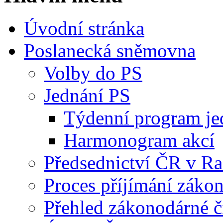
Úvodní stránka
Poslanecká sněmovna
Volby do PS
Jednání PS
Týdenní program je
Harmonogram akcí
Předsednictví ČR v R
Proces příjímání záko
Přehled zákonodárné č