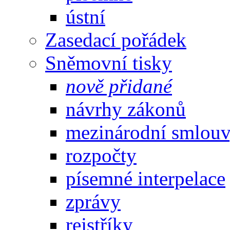
ústní
Zasedací pořádek
Sněmovní tisky
nově přidané
návrhy zákonů
mezinárodní smlou
rozpočty
písemné interpelace
zprávy
rejstříky