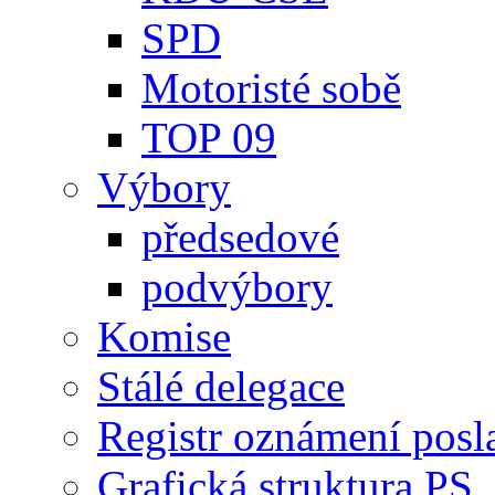
SPD
Motoristé sobě
TOP 09
Výbory
předsedové
podvýbory
Komise
Stálé delegace
Registr oznámení posl
Grafická struktura PS