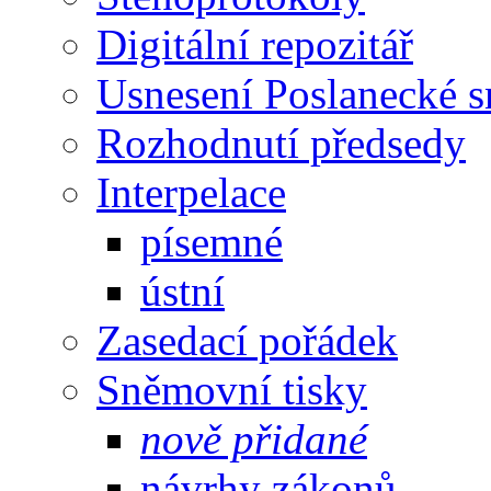
Digitální repozitář
Usnesení Poslanecké 
Rozhodnutí předsedy
Interpelace
písemné
ústní
Zasedací pořádek
Sněmovní tisky
nově přidané
návrhy zákonů