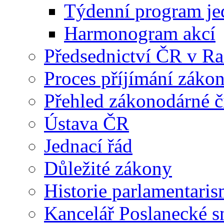
Týdenní program je
Harmonogram akcí
Předsednictví ČR v R
Proces příjímání záko
Přehled zákonodárné č
Ústava ČR
Jednací řád
Důležité zákony
Historie parlamentaris
Kancelář Poslanecké 