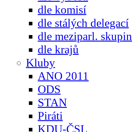
dle komisí
dle stálých delegací
dle meziparl. skupin
dle krajů
Kluby
ANO 2011
ODS
STAN
Piráti
KDU-ČSL