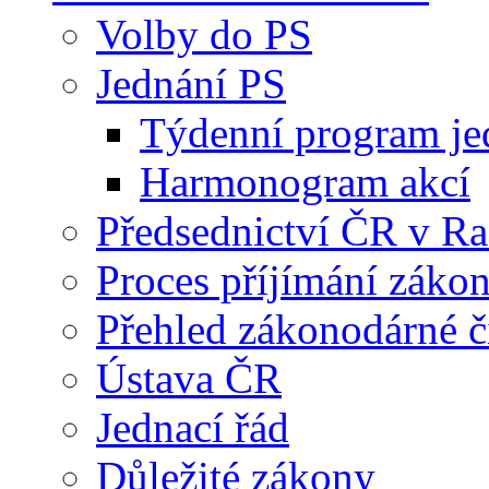
Volby do PS
Jednání PS
Týdenní program je
Harmonogram akcí
Předsednictví ČR v R
Proces příjímání záko
Přehled zákonodárné č
Ústava ČR
Jednací řád
Důležité zákony