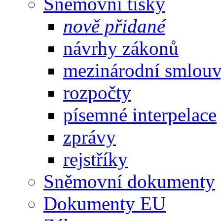
Sněmovní tisky
nově přidané
návrhy zákonů
mezinárodní smlou
rozpočty
písemné interpelace
zprávy
rejstříky
Sněmovní dokumenty
Dokumenty EU