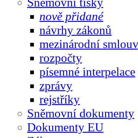
Sněmovní tisky
nově přidané
návrhy zákonů
mezinárodní smlou
rozpočty
písemné interpelace
zprávy
rejstříky
Sněmovní dokumenty
Dokumenty EU