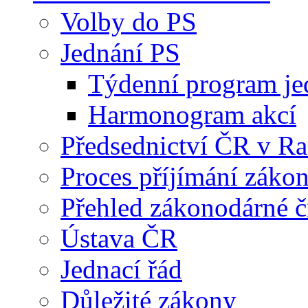
Volby do PS
Jednání PS
Týdenní program je
Harmonogram akcí
Předsednictví ČR v R
Proces příjímání záko
Přehled zákonodárné č
Ústava ČR
Jednací řád
Důležité zákony