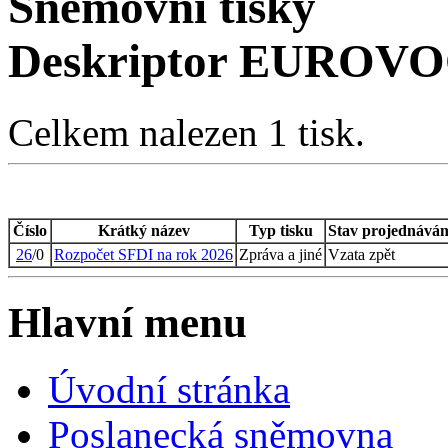
Sněmovní tisky
Deskriptor EUROVOCu
Celkem nalezen 1 tisk.
Číslo
Krátký název
Typ tisku
Stav projednáván
26
/0
Rozpočet SFDI na rok 2026
Zpráva a jiné
Vzata zpět
Hlavní menu
Úvodní stránka
Poslanecká sněmovna