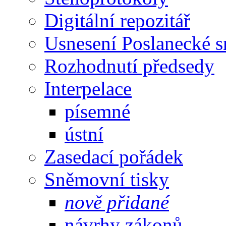
Digitální repozitář
Usnesení Poslanecké 
Rozhodnutí předsedy
Interpelace
písemné
ústní
Zasedací pořádek
Sněmovní tisky
nově přidané
návrhy zákonů