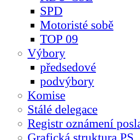
SPD
Motoristé sobě
TOP 09
Výbory
předsedové
podvýbory
Komise
Stálé delegace
Registr oznámení posl
Grafická struktura PS