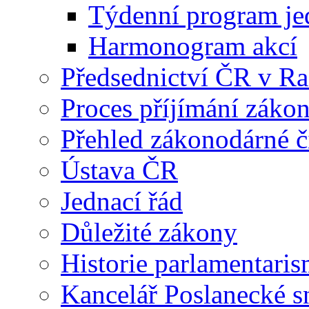
Týdenní program je
Harmonogram akcí
Předsednictví ČR v R
Proces příjímání záko
Přehled zákonodárné č
Ústava ČR
Jednací řád
Důležité zákony
Historie parlamentaris
Kancelář Poslanecké 