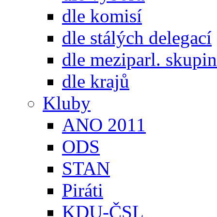
dle komisí
dle stálých delegací
dle meziparl. skupin
dle krajů
Kluby
ANO 2011
ODS
STAN
Piráti
KDU-ČSL