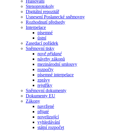
Hlasování
Stenoprotokoly
Digitální repozitář
Usnesení Poslanecké sněmovny
Rozhodnutí předsedy
Interpelace
písemné
ústní
Zasedací pořádek
Sněmovní tisky
nově přidané
návrhy zákonů
mezinárodní smlouvy
rozpočty
písemné interpelace
zprávy
rejstříky
Sněmovní dokumenty
Dokumenty EU
Zákony
navržené
přijaté
novelizující
vyhledávání
státní rozpočet