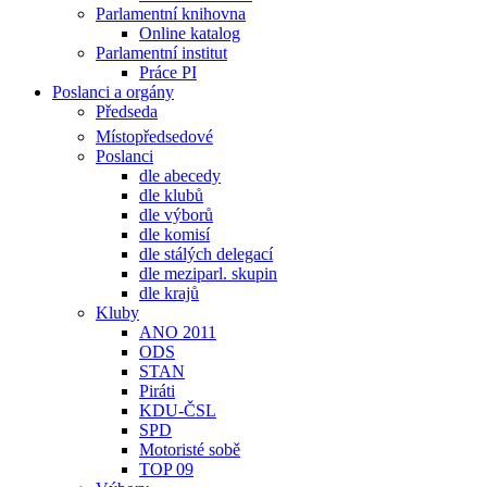
Parlamentní knihovna
Online katalog
Parlamentní institut
Práce PI
Poslanci a orgány
Předseda
Místopředsedové
Poslanci
dle abecedy
dle klubů
dle výborů
dle komisí
dle stálých delegací
dle meziparl. skupin
dle krajů
Kluby
ANO 2011
ODS
STAN
Piráti
KDU-ČSL
SPD
Motoristé sobě
TOP 09