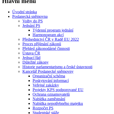
Hlavní menu
Úvodní stránka
Poslanecká sněmovna
Volby do PS
Jednání PS
Týdenní program jednání
Harmonogram akcí
Předsednictví ČR v Radě EU 2022
Proces příjímání zákonů
Přehled zákonodárné činnosti
Ústava ČR
Jednací řád
Důležité zákony
Historie parlamentarismu a české ústavnosti
Kancelář Poslanecké sněmovny
Organizační schéma
Poskytování informací
Veřejné zakázky
Projekty KPS podporované EU
Ochrana oznamovatelů
Nabídka zaměstnání
Nabídka nepotřebného majetku
Rozpočet PS
Studentské stáže