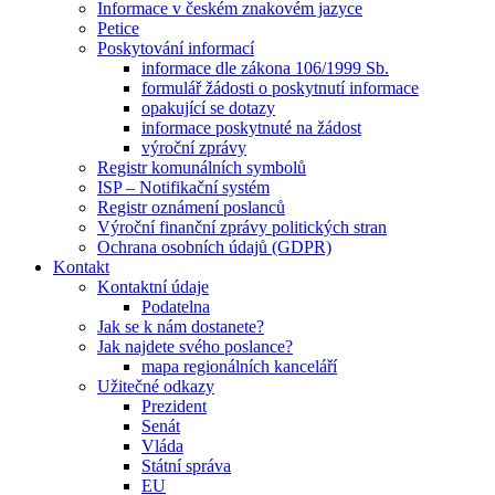
Informace v českém znakovém jazyce
Petice
Poskytování informací
informace dle zákona 106/1999 Sb.
formulář žádosti o poskytnutí informace
opakující se dotazy
informace poskytnuté na žádost
výroční zprávy
Registr komunálních symbolů
ISP – Notifikační systém
Registr oznámení poslanců
Výroční finanční zprávy politických stran
Ochrana osobních údajů (GDPR)
Kontakt
Kontaktní údaje
Podatelna
Jak se k nám dostanete?
Jak najdete svého poslance?
mapa regionálních kanceláří
Užitečné odkazy
Prezident
Senát
Vláda
Státní správa
EU