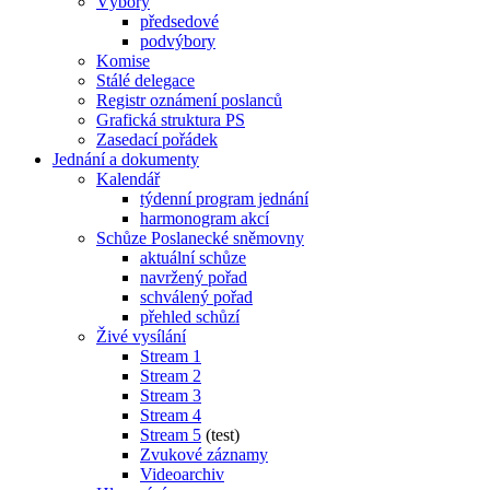
Výbory
předsedové
podvýbory
Komise
Stálé delegace
Registr oznámení poslanců
Grafická struktura PS
Zasedací pořádek
Jednání a dokumenty
Kalendář
týdenní program jednání
harmonogram akcí
Schůze Poslanecké sněmovny
aktuální schůze
navržený pořad
schválený pořad
přehled schůzí
Živé vysílání
Stream 1
Stream 2
Stream 3
Stream 4
Stream 5
(test)
Zvukové záznamy
Videoarchiv