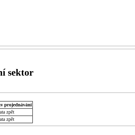
í sektor
av projednávání
ata zpět
ata zpět