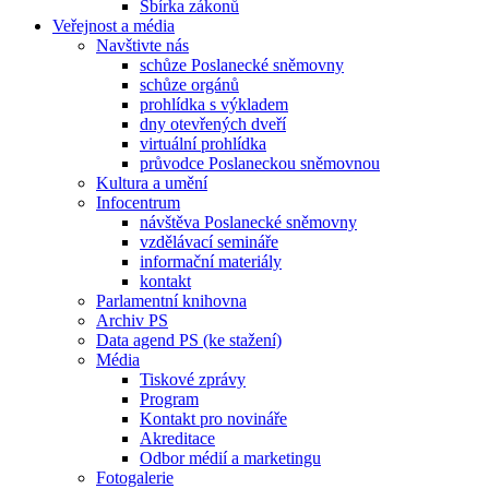
Sbírka zákonů
Veřejnost a média
Navštivte nás
schůze Poslanecké sněmovny
schůze orgánů
prohlídka s výkladem
dny otevřených dveří
virtuální prohlídka
průvodce Poslaneckou sněmovnou
Kultura a umění
Infocentrum
návštěva Poslanecké sněmovny
vzdělávací semináře
informační materiály
kontakt
Parlamentní knihovna
Archiv PS
Data agend PS (ke stažení)
Média
Tiskové zprávy
Program
Kontakt pro novináře
Akreditace
Odbor médií a marketingu
Fotogalerie