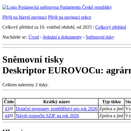
Přejít na hlavní navigaci
Přejít na navigaci sekce
Celkový přehled za 10. volební období, od 2025 /
Celkový přehled
Nacházíte se:
Úvod
›
Jednání a dokumenty
›
Sněmovní tisky
Sněmovní tisky
Deskriptor EUROVOCu: agrárn
Celkem nalezeny 2 tisky.
Číslo
Krátký název
Typ tisku
St
43
/0
Dotační programy zemědělství pro rok 2026
Zpráva a jiné
Vz
44
/0
Návrh rozpočtu SZIF na rok 2026
Zpráva a jiné
Vz