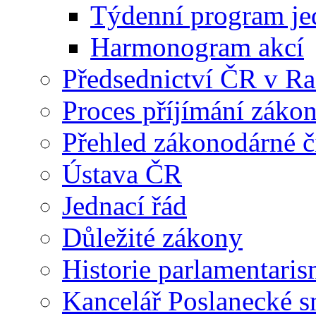
Týdenní program je
Harmonogram akcí
Předsednictví ČR v R
Proces příjímání záko
Přehled zákonodárné č
Ústava ČR
Jednací řád
Důležité zákony
Historie parlamentaris
Kancelář Poslanecké 