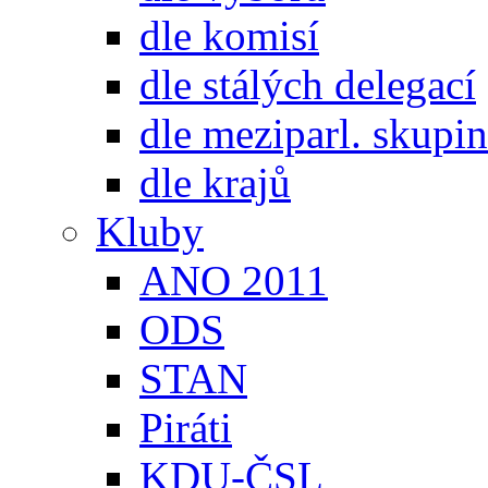
dle komisí
dle stálých delegací
dle meziparl. skupin
dle krajů
Kluby
ANO 2011
ODS
STAN
Piráti
KDU-ČSL