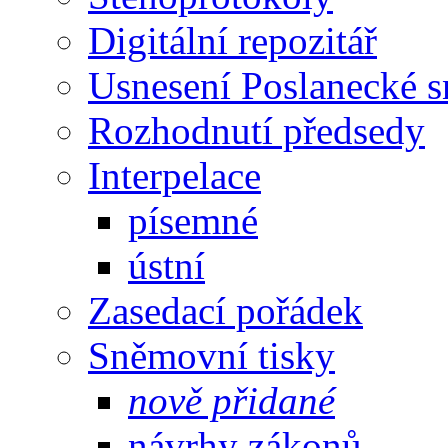
Digitální repozitář
Usnesení Poslanecké 
Rozhodnutí předsedy
Interpelace
písemné
ústní
Zasedací pořádek
Sněmovní tisky
nově přidané
návrhy zákonů