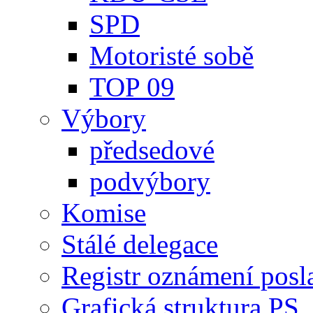
SPD
Motoristé sobě
TOP 09
Výbory
předsedové
podvýbory
Komise
Stálé delegace
Registr oznámení posl
Grafická struktura PS