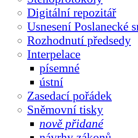
Digitální repozitář
Usnesení Poslanecké 
Rozhodnutí předsedy
Interpelace
písemné
ústní
Zasedací pořádek
Sněmovní tisky
nově přidané
návrhy zákonů