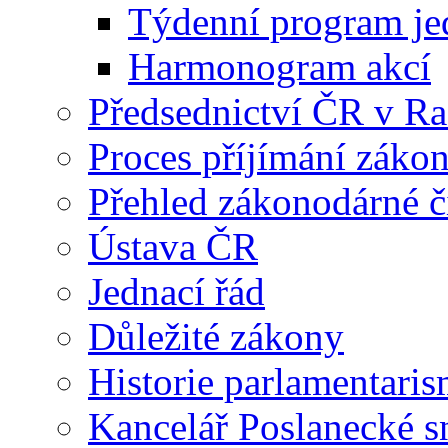
Týdenní program je
Harmonogram akcí
Předsednictví ČR v R
Proces příjímání záko
Přehled zákonodárné č
Ústava ČR
Jednací řád
Důležité zákony
Historie parlamentaris
Kancelář Poslanecké 