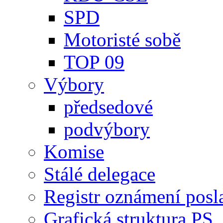
SPD
Motoristé sobě
TOP 09
Výbory
předsedové
podvýbory
Komise
Stálé delegace
Registr oznámení posl
Grafická struktura PS