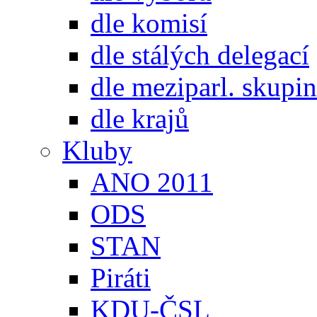
dle komisí
dle stálých delegací
dle meziparl. skupin
dle krajů
Kluby
ANO 2011
ODS
STAN
Piráti
KDU-ČSL