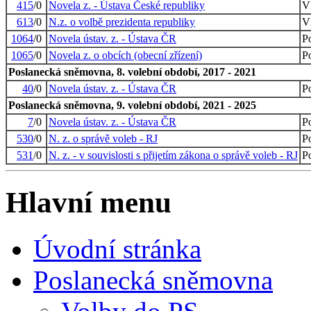
415
/0
Novela z. - Ústava České republiky
V
613
/0
N.z. o volbě prezidenta republiky
V
1064
/0
Novela ústav. z. - Ústava ČR
P
1065
/0
Novela z. o obcích (obecní zřízení)
P
Poslanecká sněmovna, 8. volební období, 2017 - 2021
40
/0
Novela ústav. z. - Ústava ČR
P
Poslanecká sněmovna, 9. volební období, 2021 - 2025
7
/0
Novela ústav. z. - Ústava ČR
P
530
/0
N. z. o správě voleb - RJ
P
531
/0
N. z. - v souvislosti s přijetím zákona o správě voleb - RJ
P
Hlavní menu
Úvodní stránka
Poslanecká sněmovna