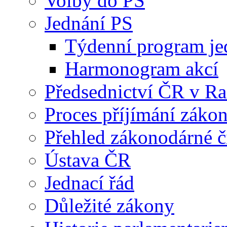
Volby do PS
Jednání PS
Týdenní program je
Harmonogram akcí
Předsednictví ČR v R
Proces příjímání záko
Přehled zákonodárné č
Ústava ČR
Jednací řád
Důležité zákony