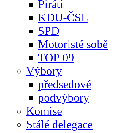
Piráti
KDU-ČSL
SPD
Motoristé sobě
TOP 09
Výbory
předsedové
podvýbory
Komise
Stálé delegace