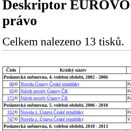
Deskriptor EUROVOC
právo
Celkem nalezeno 13 tisků.
Číslo
Krátký název
Poslanecká sněmovna, 4. volební období, 2002 - 2006
90
/0
Novela Ústavy České republiky
P
95
/0
Návrh novely Ústavy ČR
P
172
/0
Návrh novely Ústavy ČR
P
Poslanecká sněmovna, 5. volební období, 2006 - 2010
332
/0
Novela z. Ústava České republiky
P
747
/0
Novela z. Ústava České republiky
V
Poslanecká sněmovna, 6. volební období, 2010 - 2013