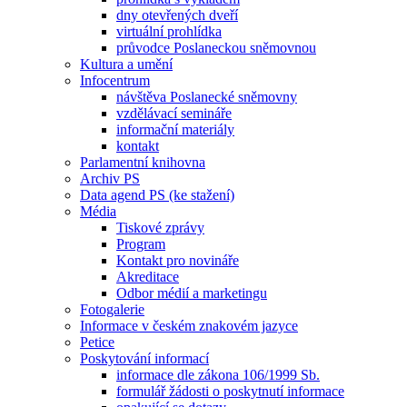
dny otevřených dveří
virtuální prohlídka
průvodce Poslaneckou sněmovnou
Kultura a umění
Infocentrum
návštěva Poslanecké sněmovny
vzdělávací semináře
informační materiály
kontakt
Parlamentní knihovna
Archiv PS
Data agend PS (ke stažení)
Média
Tiskové zprávy
Program
Kontakt pro novináře
Akreditace
Odbor médií a marketingu
Fotogalerie
Informace v českém znakovém jazyce
Petice
Poskytování informací
informace dle zákona 106/1999 Sb.
formulář žádosti o poskytnutí informace