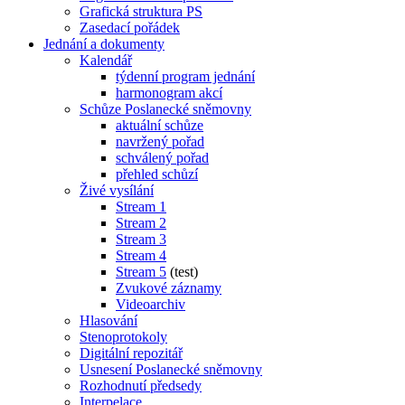
Grafická struktura PS
Zasedací pořádek
Jednání a dokumenty
Kalendář
týdenní program jednání
harmonogram akcí
Schůze Poslanecké sněmovny
aktuální schůze
navržený pořad
schválený pořad
přehled schůzí
Živé vysílání
Stream 1
Stream 2
Stream 3
Stream 4
Stream 5
(test)
Zvukové záznamy
Videoarchiv
Hlasování
Stenoprotokoly
Digitální repozitář
Usnesení Poslanecké sněmovny
Rozhodnutí předsedy
Interpelace