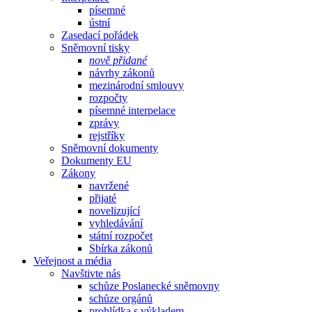
písemné
ústní
Zasedací pořádek
Sněmovní tisky
nově přidané
návrhy zákonů
mezinárodní smlouvy
rozpočty
písemné interpelace
zprávy
rejstříky
Sněmovní dokumenty
Dokumenty EU
Zákony
navržené
přijaté
novelizující
vyhledávání
státní rozpočet
Sbírka zákonů
Veřejnost a média
Navštivte nás
schůze Poslanecké sněmovny
schůze orgánů
prohlídka s výkladem