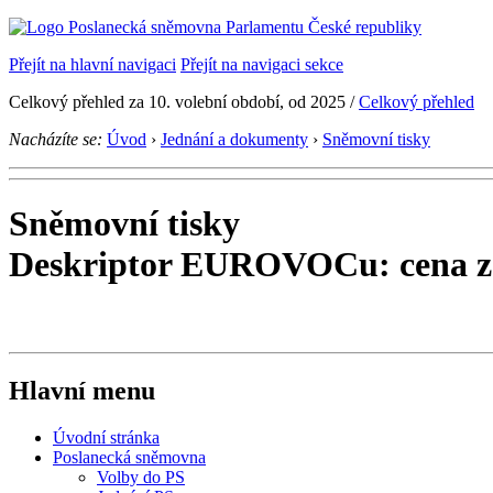
Přejít na hlavní navigaci
Přejít na navigaci sekce
Celkový přehled za 10. volební období, od 2025 /
Celkový přehled
Nacházíte se:
Úvod
›
Jednání a dokumenty
›
Sněmovní tisky
Sněmovní tisky
Deskriptor EUROVOCu: cena z
Hlavní menu
Úvodní stránka
Poslanecká sněmovna
Volby do PS