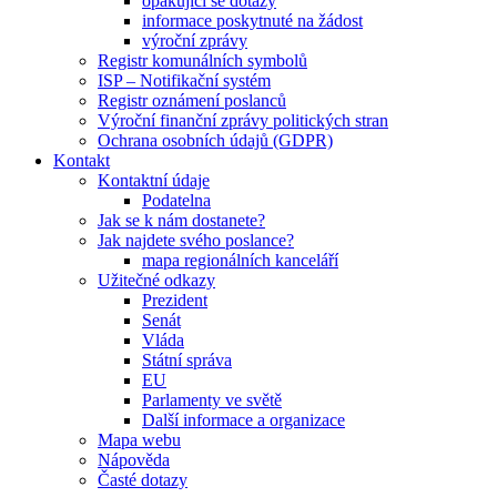
opakující se dotazy
informace poskytnuté na žádost
výroční zprávy
Registr komunálních symbolů
ISP – Notifikační systém
Registr oznámení poslanců
Výroční finanční zprávy politických stran
Ochrana osobních údajů (GDPR)
Kontakt
Kontaktní údaje
Podatelna
Jak se k nám dostanete?
Jak najdete svého poslance?
mapa regionálních kanceláří
Užitečné odkazy
Prezident
Senát
Vláda
Státní správa
EU
Parlamenty ve světě
Další informace a organizace
Mapa webu
Nápověda
Časté dotazy