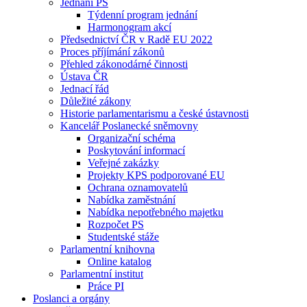
Jednání PS
Týdenní program jednání
Harmonogram akcí
Předsednictví ČR v Radě EU 2022
Proces příjímání zákonů
Přehled zákonodárné činnosti
Ústava ČR
Jednací řád
Důležité zákony
Historie parlamentarismu a české ústavnosti
Kancelář Poslanecké sněmovny
Organizační schéma
Poskytování informací
Veřejné zakázky
Projekty KPS podporované EU
Ochrana oznamovatelů
Nabídka zaměstnání
Nabídka nepotřebného majetku
Rozpočet PS
Studentské stáže
Parlamentní knihovna
Online katalog
Parlamentní institut
Práce PI
Poslanci a orgány