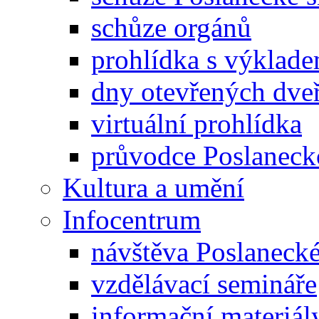
schůze orgánů
prohlídka s výklad
dny otevřených dveř
virtuální prohlídka
průvodce Poslanec
Kultura a umění
Infocentrum
návštěva Poslaneck
vzdělávací semináře
informační materiál