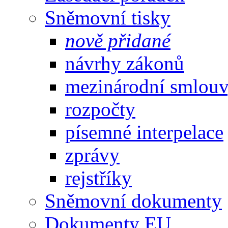
Sněmovní tisky
nově přidané
návrhy zákonů
mezinárodní smlou
rozpočty
písemné interpelace
zprávy
rejstříky
Sněmovní dokumenty
Dokumenty EU