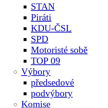
STAN
Piráti
KDU-ČSL
SPD
Motoristé sobě
TOP 09
Výbory
předsedové
podvýbory
Komise