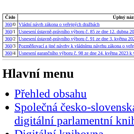
Číslo
Úplný náz
360
/0
Vládní návrh zákona o veřejných dražbách
360
/1
Usnesení ústavně-právního výboru č. 85 ze dne 12. dubna 2
360
/2
Usnesení ústavně-právního výboru č. 91 ze dne 3. května 2
360
/3
Pozměňovací a jiné návrhy k vládnímu návrhu zákona o veř
360
/4
Usnesení garančního výboru č. 98 ze dne 24. května 2023 k
Hlavní menu
Přehled obsahu
Společná česko-slovensk
digitální parlamentní kn
Digitální knihovna