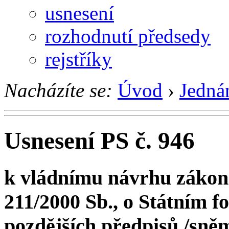
usnesení
rozhodnutí předsedy
rejstříky
Nacházíte se:
Úvod
›
Jedná
Usnesení PS č. 946
k vládnímu návrhu zákona
211/2000 Sb., o Státním f
pozdějších předpisů /sněmov