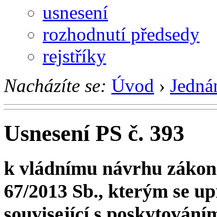
usnesení
rozhodnutí předsedy
rejstříky
Nacházíte se:
Úvod
›
Jedná
Usnesení PS č. 393
k vládnímu návrhu zákona
67/2013 Sb., kterým se up
související s poskytování