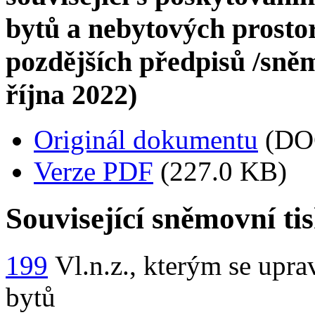
bytů a nebytových prostor
pozdějších předpisů /sněmo
října 2022)
Originál dokumentu
(DO
Verze PDF
(227.0 KB)
Související sněmovní ti
199
Vl.n.z., kterým se upra
bytů