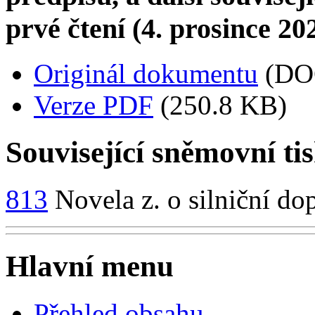
prvé čtení (4. prosince 20
Originál dokumentu
(DO
Verze PDF
(250.8 KB)
Související sněmovní ti
813
Novela z. o silniční do
Hlavní menu
Přehled obsahu