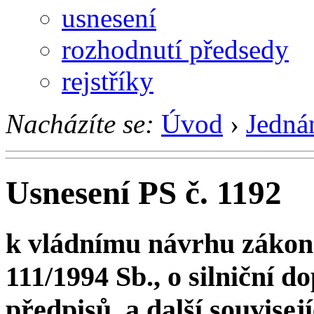
usnesení
rozhodnutí předsedy
rejstříky
Nacházíte se:
Úvod
›
Jedná
Usnesení PS č. 1192
k vládnímu návrhu zákona
111/1994 Sb., o silniční d
předpisů, a další souvisej