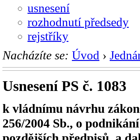
usnesení
rozhodnutí předsedy
rejstříky
Nacházíte se:
Úvod
›
Jedná
Usnesení PS č. 1083
k vládnímu návrhu zákona
256/2004 Sb., o podnikání
pozdějších předpisů, a dal