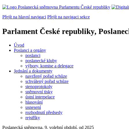
Přejít na hlavní navigaci
Přejít na navigaci sekce
Parlament České republiky, Poslane
Úvod
Poslanci a orgány
poslanci
poslanecké kluby
výbory, komise a delegace
Jednání a dokumenty
navržený pořad schůze
schválený pořad schůze
stenoprotokoly
sněmovní tisky
ústní interpelace
hlasování
usnesení
rozhodnutí předsedy
rejstříky
Poslanecká sněmovna, 9. volební období, od 2025