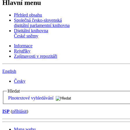
Hlavní menu
Přehled obsahu
Společná česko-slovenská
digitální parlamentní knihovna
Digitální knihovna
České sněmy
Informace
Rejstříky
Zajímavosti v repozitáři
English
Česky
Hledat
Plnotextové vyhledávání
ISP
(
příhlásit
)
Mapa webu