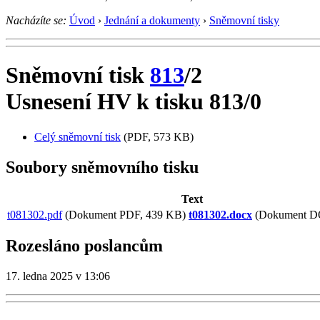
Nacházíte se:
Úvod
›
Jednání a dokumenty
›
Sněmovní tisky
Sněmovní tisk
813
/2
Usnesení HV k tisku 813/0
Celý sněmovní tisk
(PDF, 573 KB)
Soubory sněmovního tisku
Text
t081302.pdf
(Dokument PDF, 439 KB)
t081302.docx
(Dokument D
Rozesláno poslancům
17. ledna 2025 v 13:06