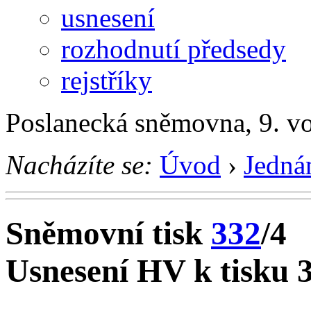
usnesení
rozhodnutí předsedy
rejstříky
Poslanecká sněmovna, 9. vo
Nacházíte se:
Úvod
›
Jedná
Sněmovní tisk
332
/4
Usnesení HV k tisku 