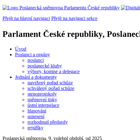
Přejít na hlavní navigaci
Přejít na navigaci sekce
Parlament České republiky, Poslane
Úvod
Poslanci a orgány
poslanci
poslanecké kluby
výbory, komise a delegace
Jednání a dokumenty
navržený pořad schůze
schválený pořad schůze
stenoprotokoly
sněmovní tisky
ústní interpelace
hlasování
usnesení
rozhodnutí předsedy
rejstříky
Poslanecká sněmovna, 9. volební období, od 2025