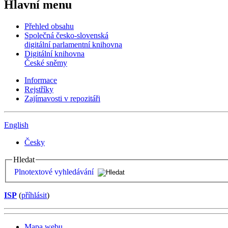
Hlavní menu
Přehled obsahu
Společná česko-slovenská
digitální parlamentní knihovna
Digitální knihovna
České sněmy
Informace
Rejstříky
Zajímavosti v repozitáři
English
Česky
Hledat
Plnotextové vyhledávání
ISP
(
příhlásit
)
Mapa webu