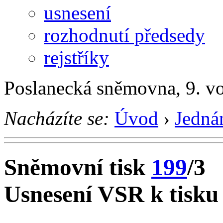
usnesení
rozhodnutí předsedy
rejstříky
Poslanecká sněmovna, 9. vo
Nacházíte se:
Úvod
›
Jedná
Sněmovní tisk
199
/3
Usnesení VSR k tisku