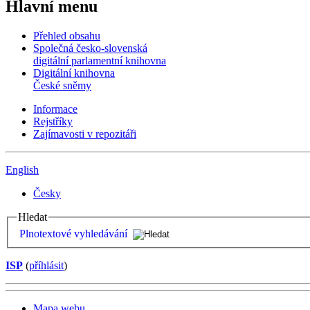
Hlavní menu
Přehled obsahu
Společná česko-slovenská
digitální parlamentní knihovna
Digitální knihovna
České sněmy
Informace
Rejstříky
Zajímavosti v repozitáři
English
Česky
Hledat
Plnotextové vyhledávání
ISP
(
příhlásit
)
Mapa webu