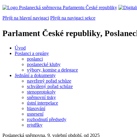
Přejít na hlavní navigaci
Přejít na navigaci sekce
Parlament České republiky, Poslane
Úvod
Poslanci a orgány
poslanci
poslanecké kluby
výbory, komise a delegace
Jednání a dokumenty
navržený pořad schůze
schválený pořad schůze
stenoprotokoly
sněmovní tisky
ústní interpelace
hlasování
usnesení
rozhodnutí předsedy
rejstříky
Poslanecká sněmovna, 9. volební období, od 2025