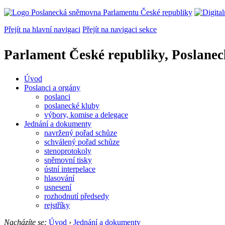
Přejít na hlavní navigaci
Přejít na navigaci sekce
Parlament České republiky, Poslane
Úvod
Poslanci a orgány
poslanci
poslanecké kluby
výbory, komise a delegace
Jednání a dokumenty
navržený pořad schůze
schválený pořad schůze
stenoprotokoly
sněmovní tisky
ústní interpelace
hlasování
usnesení
rozhodnutí předsedy
rejstříky
Nacházíte se:
Úvod
›
Jednání a dokumenty