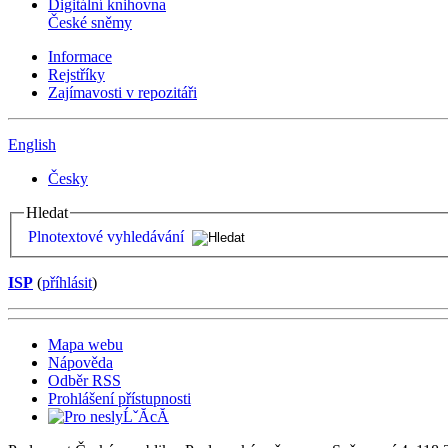
Digitální knihovna
České sněmy
Informace
Rejstříky
Zajímavosti v repozitáři
English
Česky
Hledat
Plnotextové vyhledávání
ISP
(
příhlásit
)
Mapa webu
Nápověda
Odběr RSS
Prohlášení přístupnosti