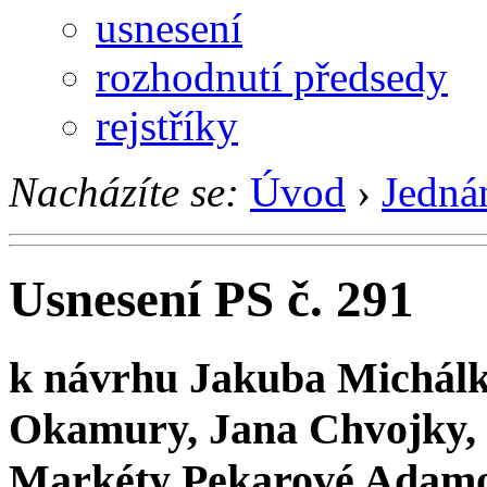
usnesení
rozhodnutí předsedy
rejstříky
Nacházíte se:
Úvod
›
Jedná
Usnesení PS č. 291
k návrhu Jakuba Michálk
Okamury, Jana Chvojky, 
Markéty Pekarové Adamov