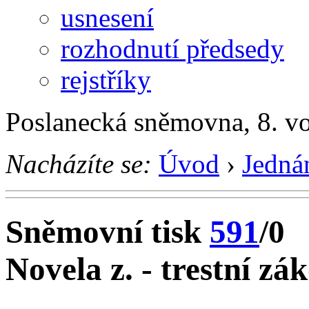
usnesení
rozhodnutí předsedy
rejstříky
Poslanecká sněmovna, 8. v
Nacházíte se:
Úvod
›
Jedná
Sněmovní tisk
591
/0
Novela z. - trestní zá