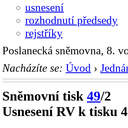
usnesení
rozhodnutí předsedy
rejstříky
Poslanecká sněmovna, 8. v
Nacházíte se:
Úvod
›
Jedná
Sněmovní tisk
49
/2
Usnesení RV k tisku 4