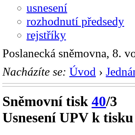
usnesení
rozhodnutí předsedy
rejstříky
Poslanecká sněmovna, 8. v
Nacházíte se:
Úvod
›
Jedná
Sněmovní tisk
40
/3
Usnesení UPV k tisku