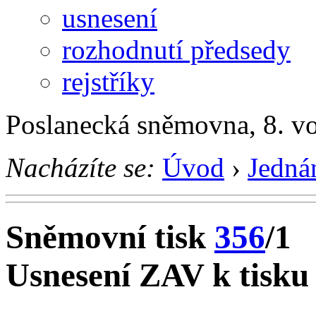
usnesení
rozhodnutí předsedy
rejstříky
Poslanecká sněmovna, 8. v
Nacházíte se:
Úvod
›
Jedná
Sněmovní tisk
356
/1
Usnesení ZAV k tisku