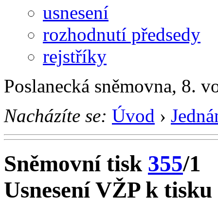
usnesení
rozhodnutí předsedy
rejstříky
Poslanecká sněmovna, 8. v
Nacházíte se:
Úvod
›
Jedná
Sněmovní tisk
355
/1
Usnesení VŽP k tisku