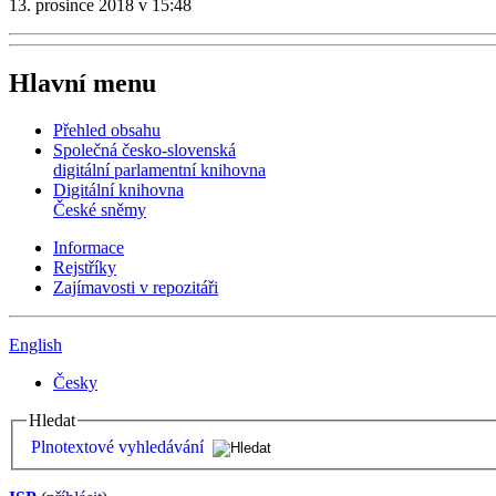
13. prosince 2018 v 15:48
Hlavní menu
Přehled obsahu
Společná česko-slovenská
digitální parlamentní knihovna
Digitální knihovna
České sněmy
Informace
Rejstříky
Zajímavosti v repozitáři
English
Česky
Hledat
Plnotextové vyhledávání