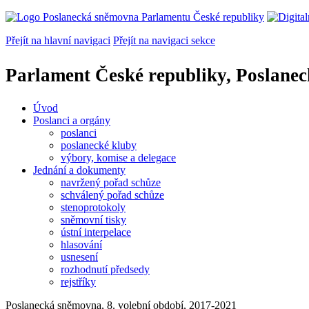
Přejít na hlavní navigaci
Přejít na navigaci sekce
Parlament České republiky, Poslane
Úvod
Poslanci a orgány
poslanci
poslanecké kluby
výbory, komise a delegace
Jednání a dokumenty
navržený pořad schůze
schválený pořad schůze
stenoprotokoly
sněmovní tisky
ústní interpelace
hlasování
usnesení
rozhodnutí předsedy
rejstříky
Poslanecká sněmovna, 8. volební období, 2017-2021