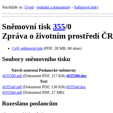
Nacházíte se:
Úvod
›
Jednání a dokumenty
›
Sněmovní tisky
Sněmovní tisk
355
/0
Zpráva o životním prostředí ČR
Celý sněmovní tisk
(PDF, 28 MB, 68 stran)
Soubory sněmovního tisku
Návrh usnesení Poslanecké sněmovny
t035500.pdf
(Dokument PDF, 117 KB)
t035500.doc
Text
t0355a0.pdf
(Dokument PDF, 138 KB)
t0355a0.doc
t0355b0.pdf
(Dokument PDF, 27 MB)
Rozesláno poslancům