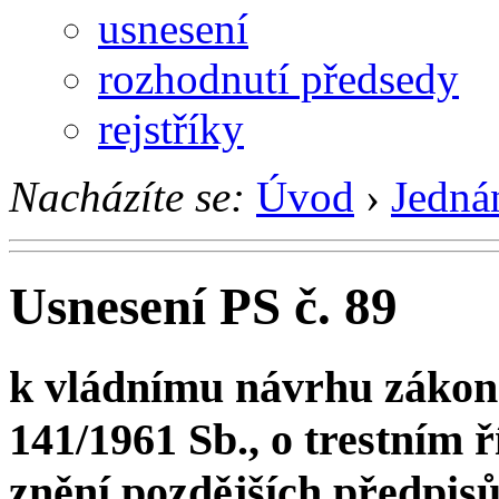
usnesení
rozhodnutí předsedy
rejstříky
Nacházíte se:
Úvod
›
Jedná
Usnesení PS č. 89
k vládnímu návrhu zákona
141/1961 Sb., o trestním ř
znění pozdějších předpisů,