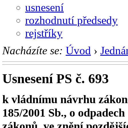
usnesení
rozhodnutí předsedy
rejstříky
Nacházíte se:
Úvod
›
Jedná
Usnesení PS č. 693
k vládnímu návrhu zákona
185/2001 Sb., o odpadech
zákonů, ve znění pozdější