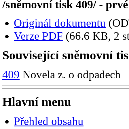
/sněmovní tisk 409/ - prvé
Originál dokumentu
(OD
Verze PDF
(66.6 KB, 2 s
Související sněmovní ti
409
Novela z. o odpadech
Hlavní menu
Přehled obsahu