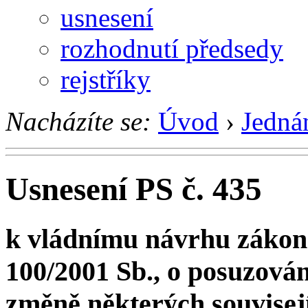
usnesení
rozhodnutí předsedy
rejstříky
Nacházíte se:
Úvod
›
Jedná
Usnesení PS č. 435
k vládnímu návrhu zákona
100/2001 Sb., o posuzování
změně některých souvisej