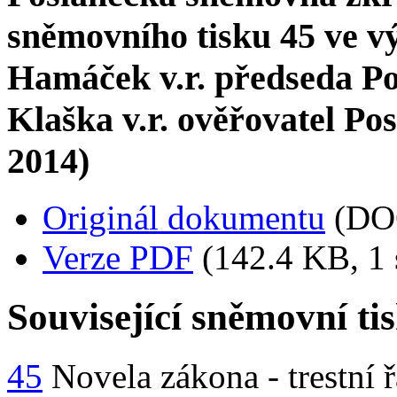
sněmovního tisku 45 ve v
Hamáček v.r. předseda P
Klaška v.r. ověřovatel P
2014)
Originál dokumentu
(DO
Verze PDF
(142.4 KB, 1 
Související sněmovní ti
45
Novela zákona - trestní 