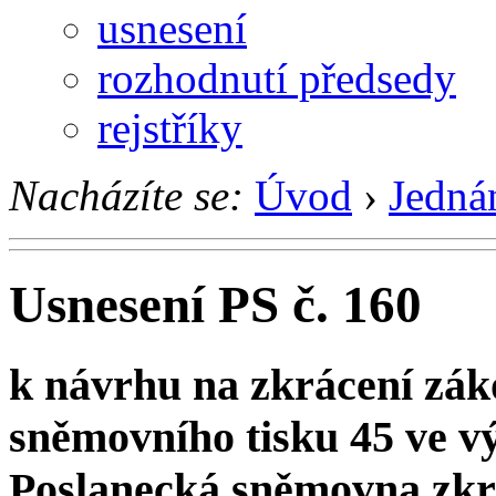
usnesení
rozhodnutí předsedy
rejstříky
Nacházíte se:
Úvod
›
Jedná
Usnesení PS č. 160
k návrhu na zkrácení zák
sněmovního tisku 45 ve 
Poslanecká sněmovna zkra