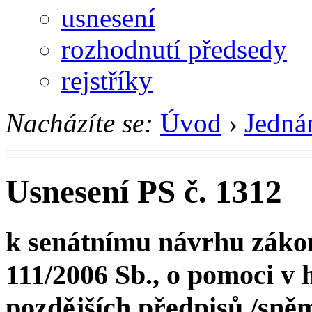
usnesení
rozhodnutí předsedy
rejstříky
Nacházíte se:
Úvod
›
Jedná
Usnesení PS č. 1312
k senátnímu návrhu zákon
111/2006 Sb., o pomoci v 
pozdějších předpisů /sněmov