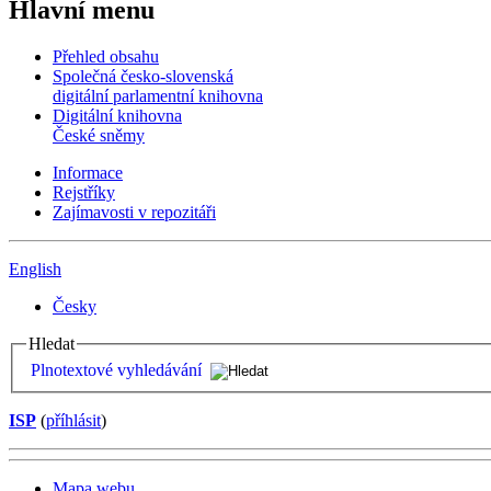
Hlavní menu
Přehled obsahu
Společná česko-slovenská
digitální parlamentní knihovna
Digitální knihovna
České sněmy
Informace
Rejstříky
Zajímavosti v repozitáři
English
Česky
Hledat
Plnotextové vyhledávání
ISP
(
příhlásit
)
Mapa webu