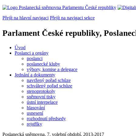
Přejít na hlavní navigaci
Přejít na navigaci sekce
Parlament České republiky, Poslane
Úvod
Poslanci a orgány
poslanci
poslanecké kluby
výbory, komise a delegace
Jednání a dokumenty
navržený pořad schůze
schválený pořad schůze
stenoprotokoly
sněmovní tisky
ústní interpelace
hlasování
usnesení
rozhodnutí předsedy
rejstříky
Poslanecká sněmovna, 7. volební období, 2013-2017