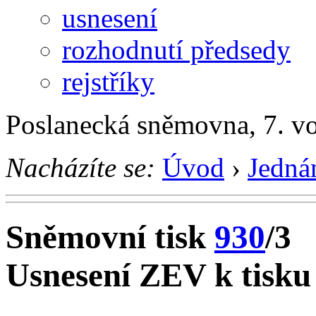
usnesení
rozhodnutí předsedy
rejstříky
Poslanecká sněmovna, 7. v
Nacházíte se:
Úvod
›
Jedná
Sněmovní tisk
930
/3
Usnesení ZEV k tisku