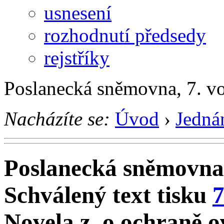
usnesení
rozhodnutí předsedy
rejstříky
Poslanecká sněmovna, 7. v
Nacházíte se:
Úvod
›
Jedná
Poslanecká sněmovna
Schválený text tisku
Novela z. o ochraně o