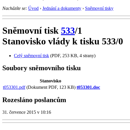
Nacházíte se:
Úvod
›
Jednání a dokumenty
›
Sněmovní tisky
Sněmovní tisk
533
/1
Stanovisko vlády k tisku 533/0
Celý sněmovní tisk
(PDF, 253 KB, 4 strany)
Soubory sněmovního tisku
Stanovisko
t053301.pdf
(Dokument PDF, 123 KB)
t053301.doc
Rozesláno poslancům
31. července 2015 v 10:16