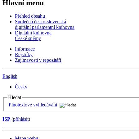
Hlavní menu
Přehled obsahu
Společná česko-slovenská
digitální parlamentní knihovna
Digitální knihovna
České sněmy
Informace
Rejstříky
Zajímavosti v repozitáři
English
Česky
Hledat
Plnotextové vyhledávání
ISP
(
příhlásit
)
Mapa webu