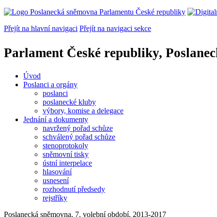
Přejít na hlavní navigaci
Přejít na navigaci sekce
Parlament České republiky, Poslane
Úvod
Poslanci a orgány
poslanci
poslanecké kluby
výbory, komise a delegace
Jednání a dokumenty
navržený pořad schůze
schválený pořad schůze
stenoprotokoly
sněmovní tisky
ústní interpelace
hlasování
usnesení
rozhodnutí předsedy
rejstříky
Poslanecká sněmovna, 7. volební období, 2013-2017